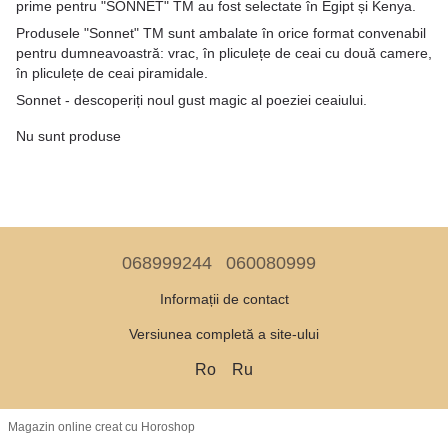
prime pentru "SONNET" TM au fost selectate în Egipt și Kenya.
Produsele "Sonnet" TM sunt ambalate în orice format convenabil
pentru dumneavoastră: vrac, în pliculețe de ceai cu două camere,
în pliculețe de ceai piramidale.
Sonnet - descoperiți noul gust magic al poeziei ceaiului.
Nu sunt produse
068999244
060080999
Informații de contact
Versiunea completă a site-ului
Ro
Ru
Magazin online creat cu Horoshop