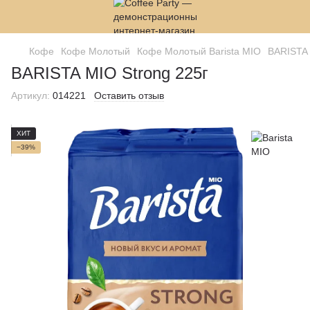
Кофе
Кофе Молотый
Кофе Молотый Barista MIO
BARISTA 
BARISTA MIO Strong 225г
Артикул:
014221
Оставить отзыв
ХИТ
−39%