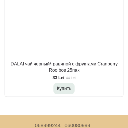
DALAI чай черный/травяной с фруктами Cranberry
Rooibos 25пак
33 Lei
44 Lei
Купить
068999244
060080999