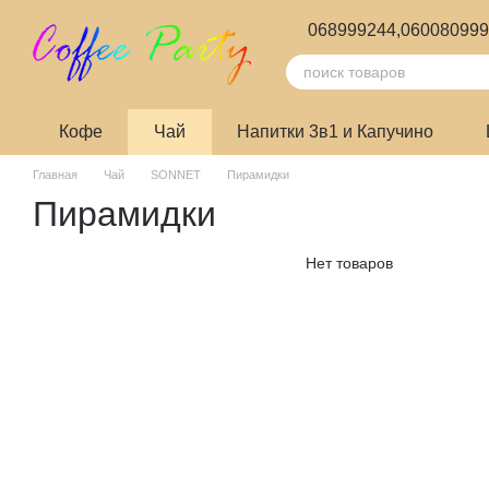
Перейти к основному контенту
068999244,
06008099
Кофе
Чай
Напитки 3в1 и Капучино
Главная
Чай
SONNET
Пирамидки
Пирамидки
Нет товаров