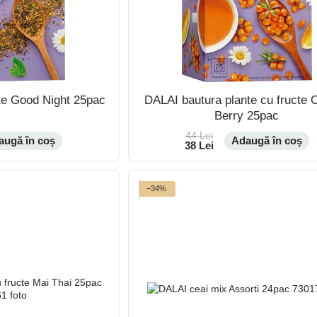
te Good Night 25pac
DALAI bautura plante cu fructe 
Berry 25pac
44 Lei
augă în coș
Adaugă în coș
38 Lei
−34%