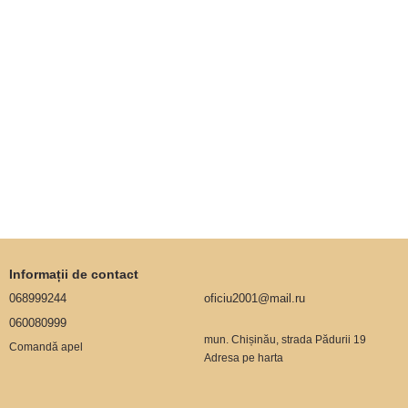
Informații de contact
068999244
oficiu2001@mail.ru
060080999
mun. Chișinău, strada Pădurii 19
Comandă apel
Adresa pe harta