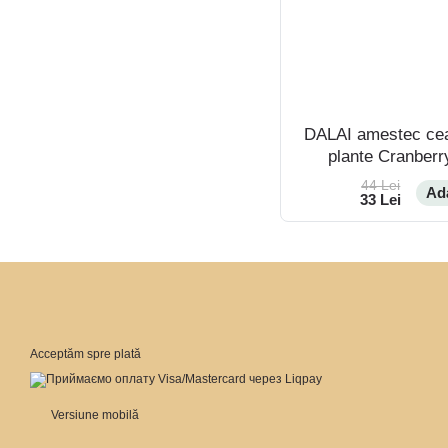
DALAI amestec ceai
plante Cranber
44 Lei
Ad
33 Lei
Acceptăm spre plată
Versiune mobilă