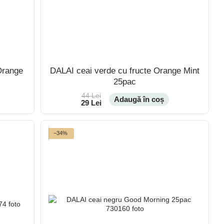
Orange
DALAI ceai verde cu fructe Orange Mint
25pac
44 Lei
Adaugă în coș
29 Lei
−34%