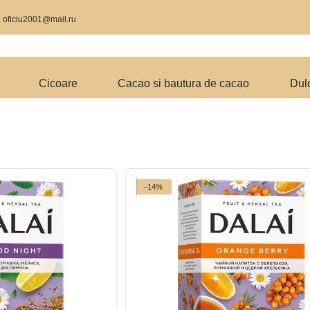
9
oficiu2001@mail.ru
Cicoare
Cacao si bautura de cacao
Dulc
−14%