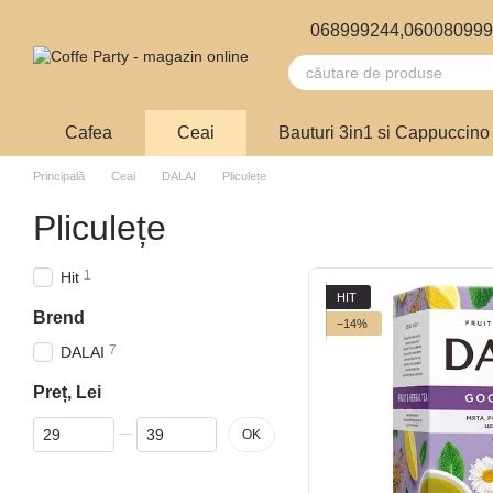
Mergi la conținutul principal
068999244,
06008099
Cafea
Ceai
Bauturi 3in1 si Cappuccino
Principală
Ceai
DALAI
Pliculețe
Pliculețe
1
Hit
HIT
Brend
−14%
7
DALAI
Preț, Lei
De la Preț, Lei
Până la Preț, Lei
OK