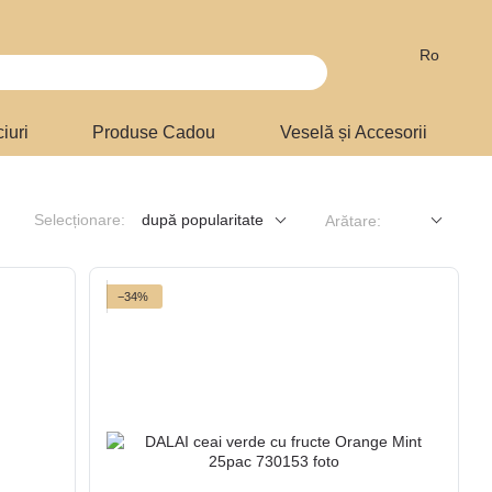
Ro
iuri
Produse Cadou
Veselă și Accesorii
Selecționare:
după popularitate
Arătare:
−34%