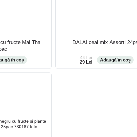
cu fructe Mai Thai
DALAI ceai mix Assorti 24p
pac
44 Lei
augă în coș
Adaugă în coș
29 Lei