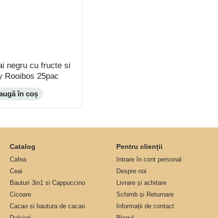
 negru cu fructe si
ry Rooibos 25pac
augă în coș
Catalog
Pentru clienții
Cafea
Intrare în cont personal
Ceai
Despre noi
Bauturi 3in1 si Cappuccino
Livrare și achitare
Cicoare
Schimb și Returnare
Cacao si bautura de cacao
Informații de contact
Dulciuri
Blogul