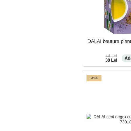
DALAI bautura plan
44 Lei
Ad
38 Lei
−34%