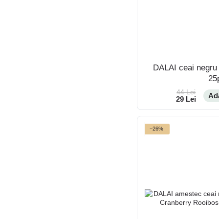
DALAI ceai negru 
25
44 Lei
Ad
29 Lei
−26%