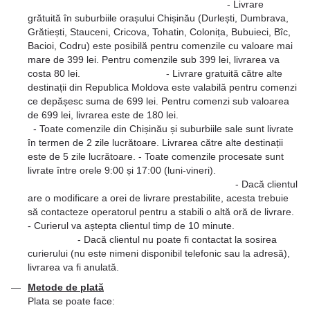
- Livrare
grătuită în suburbiile orașului Chișinău (Durlești, Dumbrava,
Grătiești, Stauceni, Cricova, Tohatin, Colonița, Bubuieci, Bîc,
Bacioi, Codru) este posibilă pentru comenzile cu valoare mai
mare de 399 lei. Pentru comenzile sub 399 lei, livrarea va
costa 80 lei. - Livrare gratuită către alte
destinații din Republica Moldova este valabilă pentru comenzi
ce depășesc suma de 699 lei. Pentru comenzi sub valoarea
de 699 lei, livrarea este de 180 lei.
- Toate comenzile din Chișinău și suburbiile sale sunt livrate
în termen de 2 zile lucrătoare. Livrarea către alte destinații
este de 5 zile lucrătoare. - Toate comenzile procesate sunt
livrate între orele 9:00 și 17:00 (luni-vineri).
- Dacă clientul
are o modificare a orei de livrare prestabilite, acesta trebuie
să contacteze operatorul pentru a stabili o altă oră de livrare.
- Curierul va aștepta clientul timp de 10 minute.
- Dacă clientul nu poate fi contactat la sosirea
curierului (nu este nimeni disponibil telefonic sau la adresă),
livrarea va fi anulată.
Metode de plată
Plata se poate face: