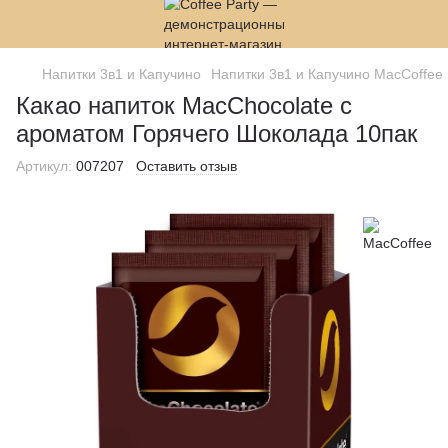
Напитки 3в1 и Капучино
Напитки 3в1 и Капучино MacCoffee
Какао напиток MacChocolate с
ароматом Горячего Шоколада 10пак
Артикул:
007207
Оставить отзыв