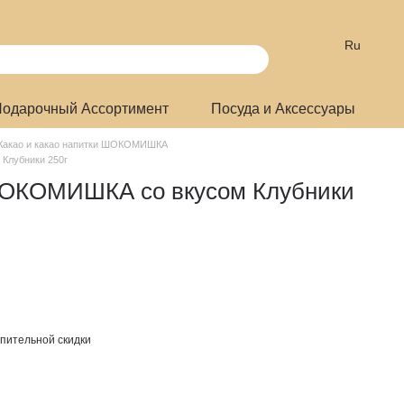
Ru
одарочный Ассортимент
Посуда и Аксессуары
Какао и какао напитки ШОКОМИШКА
Клубники 250г
ШОКОМИШКА со вкусом Клубники
пительной скидки