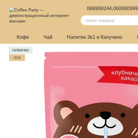
Перейти к основному контенту
068999244,
06008099
Кофе
Чай
Напитки 3в1 и Капучино
НОВИНКА
−21%