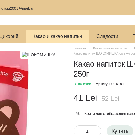
9
oficiu2001@mail.ru
Цикорий
Какао и какао напитки
Сладости
П
Главная
Какао и какао напитки
Какао напиток ШОКОМИШКА со вкусом 
Какао напиток 
250г
В наличии
Артикул: 014181
41 Lei
52 Lei
Войти
для отображения нако
%
Купить