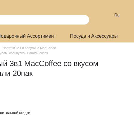
Ru
одарочный Ассортимент
Посуда и Аксессуары
Напитки 3в1 и Капучино MacCoffee
кусом Французкой Ванили 20пак
й 3в1 MacCoffee со вкусом
или 20пак
пительной скидки