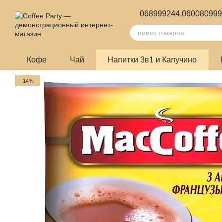
Перейти к основному контенту
068999244,
06008099
Кофе
Чай
Напитки 3в1 и Капучино
−14%