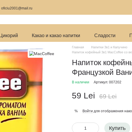
9
oficiu2001@mail.ru
Цикорий
Какао и какао напитки
Сладости
П
Главная
Напитки 3в1 и Капучино
Напиток кофейный 3в1 MacCoffee со в
Напиток кофейны
Французкой Ван
В наличии
Артикул: 007202
59 Lei
69 Lei
Войти
для отображения нако
%
Купить