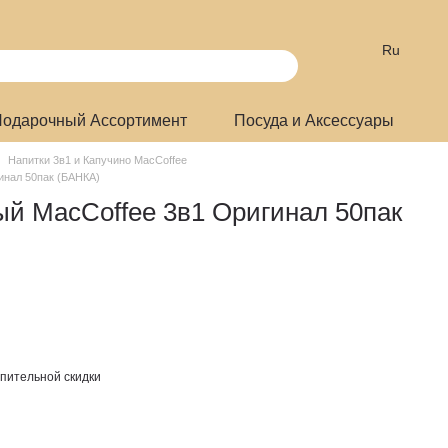
Ru
одарочный Ассортимент
Посуда и Аксессуары
Напитки 3в1 и Капучино MacCoffee
инал 50пак (БАНКА)
й MacCoffee 3в1 Оригинал 50пак
пительной скидки