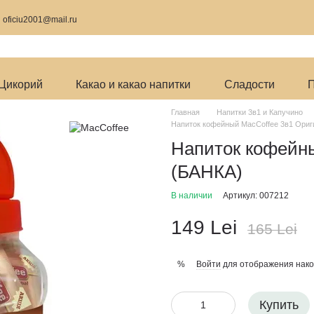
9
oficiu2001@mail.ru
Цикорий
Какао и какао напитки
Сладости
П
Главная
Напитки 3в1 и Капучино
Напиток кофейный MacCoffee 3в1 Ориг
Напиток кофейны
(БАНКА)
В наличии
Артикул: 007212
149 Lei
165 Lei
Войти
для отображения нако
%
Купить