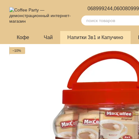
Перейти к основному контенту
068999244,
06008099
Кофе
Чай
Напитки 3в1 и Капучино
−10%