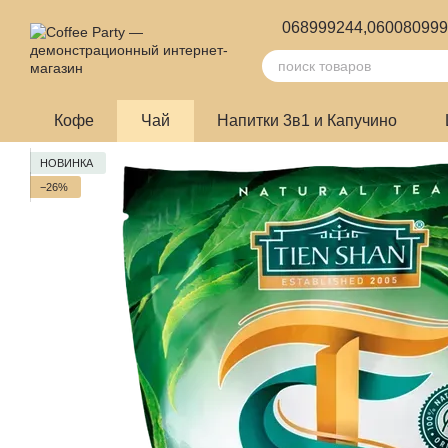
Перейти к основному контенту
068999244,
06008099
Кофе
Чай
Напитки 3в1 и Капучино
НОВИНКА
−26%