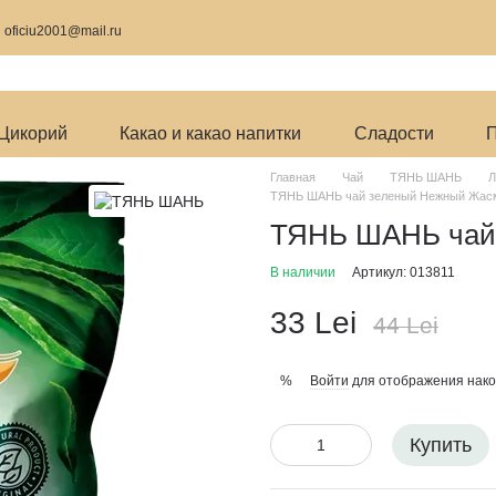
9
oficiu2001@mail.ru
Цикорий
Какао и какао напитки
Сладости
П
Главная
Чай
ТЯНЬ ШАНЬ
Л
ТЯНЬ ШАНЬ чай зеленый Нежный Жасм
ТЯНЬ ШАНЬ чай 
В наличии
Артикул: 013811
33 Lei
44 Lei
Войти
для отображения нако
%
Купить