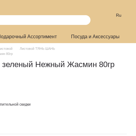
Ru
одарочный Ассортимент
Посуда и Аксессуары
истовой
Листовой ТЯНЬ ШАНЬ
ин 80гр
зеленый Нежный Жасмин 80гр
пительной скидки