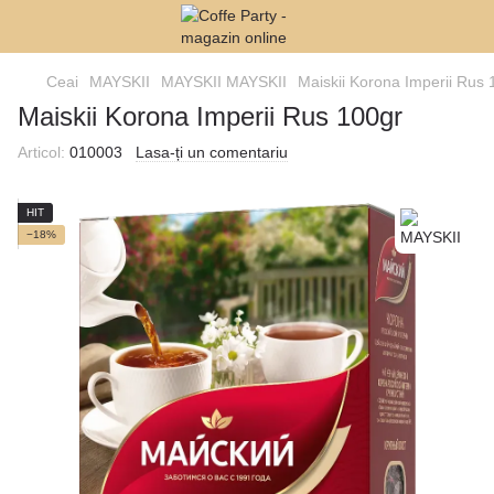
Ceai
MAYSKII
MAYSKII MAYSKII
Maiskii Korona Imperii Rus 
Maiskii Korona Imperii Rus 100gr
Articol:
010003
Lasa-ți un comentariu
HIT
−18%