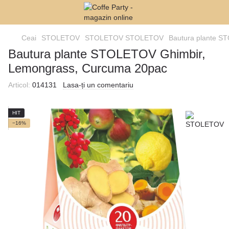
Ceai
STOLETOV
STOLETOV STOLETOV
Bautura plante S
Bautura plante STOLETOV Ghimbir,
Lemongrass, Curcuma 20pac
Articol:
014131
Lasa-ți un comentariu
HIT
−16%