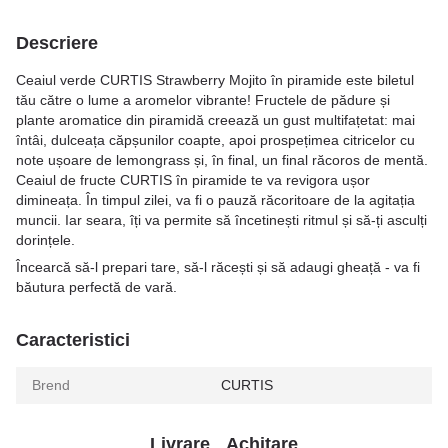
Descriere
Ceaiul verde CURTIS Strawberry Mojito în piramide este biletul
tău către o lume a aromelor vibrante! Fructele de pădure și
plante aromatice din piramidă creează un gust multifațetat: mai
întâi, dulceața căpșunilor coapte, apoi prospețimea citricelor cu
note ușoare de lemongrass și, în final, un final răcoros de mentă.
Ceaiul de fructe CURTIS în piramide te va revigora ușor
dimineața. În timpul zilei, va fi o pauză răcoritoare de la agitația
muncii. Iar seara, îți va permite să încetinești ritmul și să-ți asculți
dorințele.
Încearcă să-l prepari tare, să-l răcești și să adaugi gheață - va fi
băutura perfectă de vară.
Caracteristici
Brend
CURTIS
Livrare
Achitare