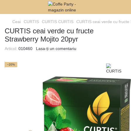
Ceai
CURTIS
CURTIS CURTIS
CURTIS ceai verde cu fructe 
CURTIS ceai verde cu fructe
Strawberry Mojito 20pyr
Articol:
010460
Lasa-ți un comentariu
−20%