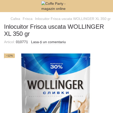
Cafea
Frisca
Inlocuitor Frisca uscata WOLLINGER XL 350 gr
Inlocuitor Frisca uscata WOLLINGER
XL 350 gr
Articol:
010771
Lasa-ți un comentariu
−12%