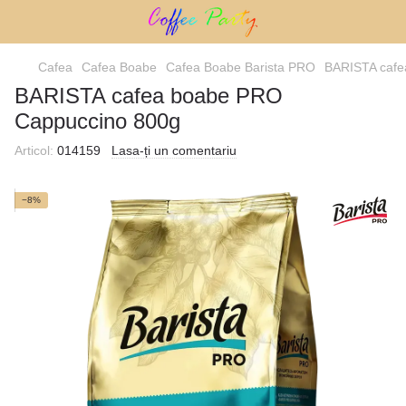
Cafea
Cafea Boabe
Cafea Boabe Barista PRO
BARISTA cafe
BARISTA cafea boabe PRO
Cappuccino 800g
Articol:
014159
Lasa-ți un comentariu
−8%