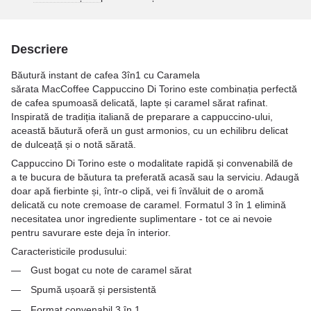
Descriere
Băutură instant de cafea 3în1 cu Сaramela
sărata MacCoffee Cappuccino Di Torino este combinația perfectă
de cafea spumoasă delicată, lapte și caramel sărat rafinat.
Inspirată de tradiția italiană de preparare a cappuccino-ului,
această băutură oferă un gust armonios, cu un echilibru delicat
de dulceață și o notă sărată.
Cappuccino Di Torino este o modalitate rapidă și convenabilă de
a te bucura de băutura ta preferată acasă sau la serviciu. Adaugă
doar apă fierbinte și, într-o clipă, vei fi învăluit de o aromă
delicată cu note cremoase de caramel. Formatul 3 în 1 elimină
necesitatea unor ingrediente suplimentare - tot ce ai nevoie
pentru savurare este deja în interior.
Caracteristicile produsului:
Gust bogat cu note de caramel sărat
Spumă ușoară și persistentă
Format convenabil 3 în 1