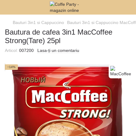
Bauturi 3in1 si Cappuccino
Bauturi 3in1 si Cappuccino MacCof
Bautura de cafea 3in1 MacCoffee
Strong(Tare) 25pl
Articol:
007200
Lasa-ți un comentariu
−14%