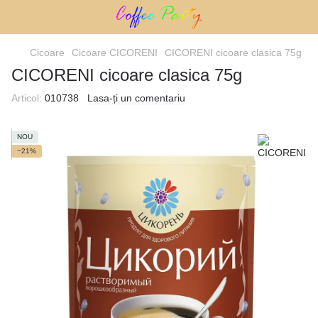
Cicoare
Cicoare CICORENI
CICORENI cicoare clasica 75g
CICORENI cicoare clasica 75g
Articol:
010738
Lasa-ți un comentariu
NOU
−21%