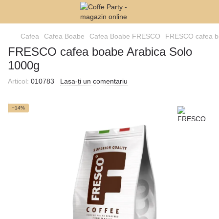
Cafea
Cafea Boabe
Cafea Boabe FRESCO
FRESCO cafea bo
FRESCO cafea boabe Arabica Solo
1000g
Articol:
010783
Lasa-ți un comentariu
−14%