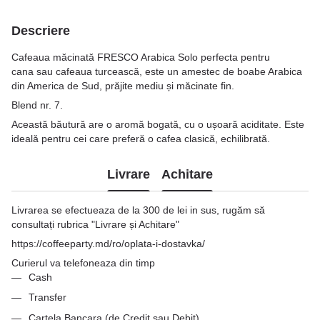
Descriere
Cafeaua măcinată FRESCO Arabica Solo perfecta pentru
cana sau cafeaua turcească, este un amestec de boabe Arabica
din America de Sud, prăjite mediu și măcinate fin.
Blend nr. 7.
Această băutură are o aromă bogată, cu o ușoară aciditate. Este
ideală pentru cei care preferă o cafea clasică, echilibrată.
Livrare
Achitare
Livrarea se efectueaza de la 300 de lei in sus, rugăm să
consultați rubrica "Livrare și Achitare"
https://coffeeparty.md/ro/oplata-i-dostavka/
Curierul va telefoneaza din timp
Cash
Transfer
Cartela Bancara (de Credit sau Debit)