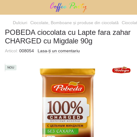
Dulciuri
Ciocolate, Bomboane și produse din ciocolată
Ciocola
POBEDA ciocolata cu Lapte fara zahar
CHARGED cu Migdale 90g
Articol:
008054
Lasa-ți un comentariu
NOU