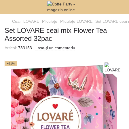
Ceai
LOVARE
Pliculețe
Pliculețe LOVARE
Set LOVARE ceai 
Set LOVARE ceai mix Flower Tea
Assorted 32pac
Articol:
733153
Lasa-ți un comentariu
−21%