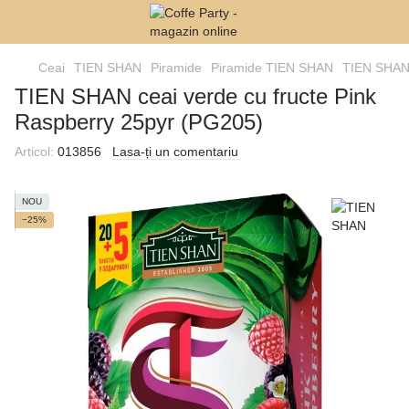
Ceai
TIEN SHAN
Piramide
Piramide TIEN SHAN
TIEN SHAN 
TIEN SHAN ceai verde cu fructe Pink
Raspberry 25pyr (PG205)
Articol:
013856
Lasa-ți un comentariu
NOU
−25%