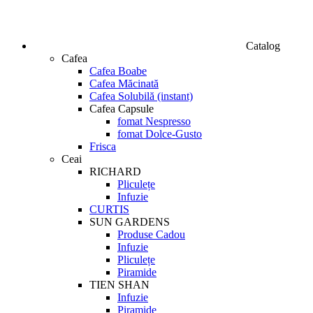
Catalog
Cafea
Cafea Boabe
Cafea Măcinată
Cafea Solubilă (instant)
Cafea Capsule
fomat Nespresso
fomat Dolce-Gusto
Frisca
Ceai
RICHARD
Pliculețe
Infuzie
CURTIS
SUN GARDENS
Produse Cadou
Infuzie
Pliculețe
Piramide
TIEN SHAN
Infuzie
Piramide