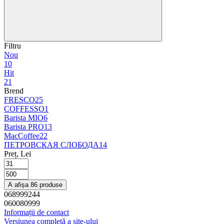
Filtru
Nou
10
Hit
21
Brend
FRESCO
25
COFFESSO
1
Barista MIO
6
Barista PRO
13
MacCoffee
22
ПЕТРОВСКАЯ СЛОБОДА
14
Preț, Lei
A afișa 86 produse
068999244
060080999
Informații de contact
Versiunea completă a site-ului