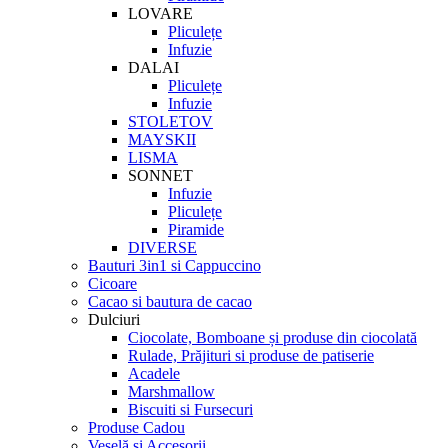
LOVARE
Pliculețe
Infuzie
DALAI
Pliculețe
Infuzie
STOLETOV
MAYSKII
LISMA
SONNET
Infuzie
Pliculețe
Piramide
DIVERSE
Bauturi 3in1 si Cappuccino
Cicoare
Cacao si bautura de cacao
Dulciuri
Ciocolate, Bomboane și produse din ciocolată
Rulade, Prăjituri si produse de patiserie
Acadele
Marshmallow
Biscuiti si Fursecuri
Produse Cadou
Veselă și Accesorii