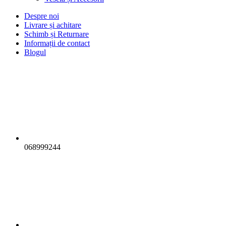
Despre noi
Livrare și achitare
Schimb și Returnare
Informații de contact
Blogul
068999244