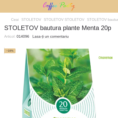
Ceai
STOLETOV
STOLETOV STOLETOV
STOLETOV bautura
STOLETOV bautura plante Menta 20p
Articol:
014096
Lasa-ți un comentariu
−16%