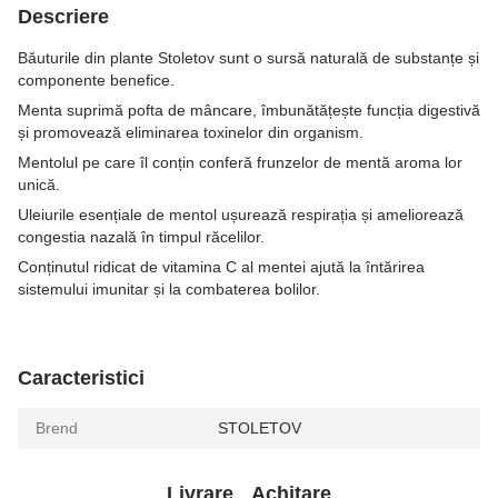
Descriere
Băuturile din plante Stoletov sunt o sursă naturală de substanțe și
componente benefice.
Menta suprimă pofta de mâncare, îmbunătățește funcția digestivă
și promovează eliminarea toxinelor din organism.
Mentolul pe care îl conțin conferă frunzelor de mentă aroma lor
unică.
Uleiurile esențiale de mentol ușurează respirația și ameliorează
congestia nazală în timpul răcelilor.
Conținutul ridicat de vitamina C al mentei ajută la întărirea
sistemului imunitar și la combaterea bolilor.
Caracteristici
Brend
STOLETOV
Livrare
Achitare