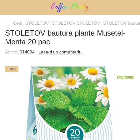
Ceai
STOLETOV
STOLETOV STOLETOV
STOLETOV bautura
STOLETOV bautura plante Musetel-
Menta 20 pac
Articol:
014094
Lasa-ți un comentariu
−16%